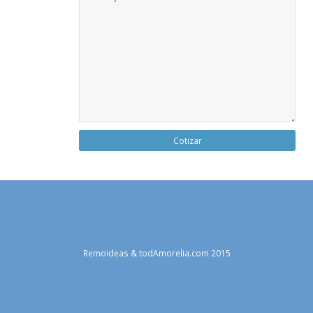
Remoideas & todAmorelia.com
2015